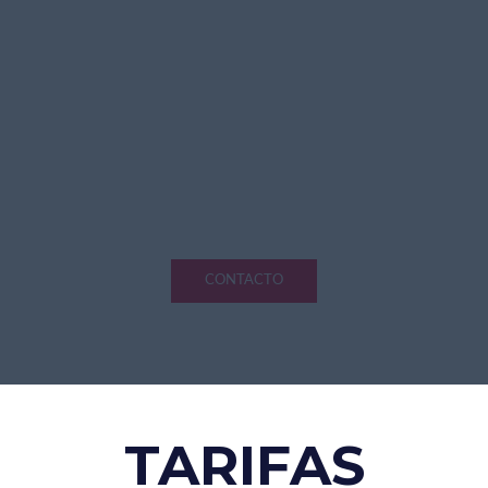
¿Empezamos?
l, dínoslo, no te preocupes, adaptaremos
a tiempo, duración, exigencia y flexibilidad
CONTACTO
TARIFAS