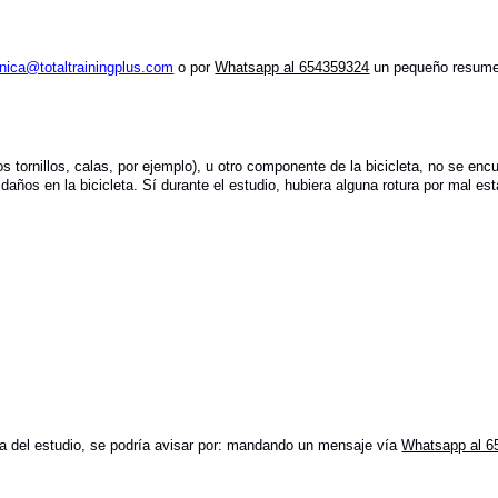
nica@totaltrainingplus.com
o por
Whatsapp al 654359324
un pequeño resumen 
os tornillos, calas, por ejemplo), u otro componente de la bicicleta, no se e
daños en la bicicleta. Sí durante el estudio, hubiera alguna rotura por mal 
ha del estudio, se podría avisar por: mandando un mensaje vía
Whatsapp al 6