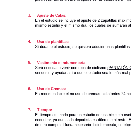
3.
Ajuste de Calas:
En el estudio se incluye el ajuste de 2 zapatillas máximo
mismo estudio y el mismo día, los cuáles se sumarán al p
4.
Uso de plantillas:
Sí durante el estudio, se quisiera adquirir unas plantilla
5.
Vestimenta e indumentaria:
Será necesario venir con ropa de ciclismo
(PANTALÓN COR
sensores y ayudar así a que el estudio sea lo más real p
6.
Uso de Cremas:
Es recomendable el no uso de cremas hidratantes 24 hor
7.
Tiempo:
El tiempo estimado para un estudio de una bicicleta os
encontrar, ya que cada deportista es diferente al resto. 
de otro campo sí fuera necesario: fisioterapeuta, osteó