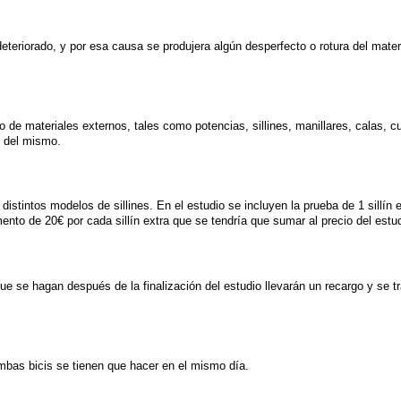
, deteriorado, y por esa causa se produjera algún desperfecto o rotura del mat
uso de materiales externos, tales como potencias, sillines, manillares, calas,
e del mismo.
distintos modelos de sillines. En el estudio se incluyen la prueba de 1 sillín
ento de 20€ por cada sillín extra que se tendría que sumar al precio del estu
que se hagan después de la finalización del estudio llevarán un recargo y se t
ambas bicis se tienen que hacer en el mismo día.