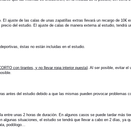
. El ajuste de las calas de unas zapatillas extras llevará un recargo de 10€ e
recio del estudio. El ajuste de calas de manera externa al estudio, tendrá un
s deportivas, éstas no están incluidas en el estudio.
TO con tirantes, y no llevar ropa interior puesta)
. Al ser posible, evitar 
osible.
as antes del estudio debido a que las mismas pueden provocar problemas con
cila entre unas 2 horas de duración. En algunos casos se puede tardar más 
En algunas situaciones, el estudio se tendrá que llevar a cabo en 2 días, ya q
pata, podólogo…